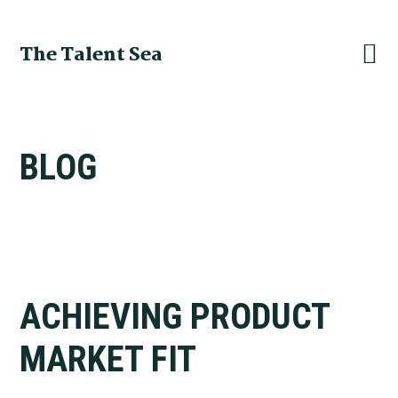
Skip
Skip
Skip
to
to
to
The Talent Sea
primary
main
footer
navigation
content
BLOG
ACHIEVING PRODUCT
MARKET FIT