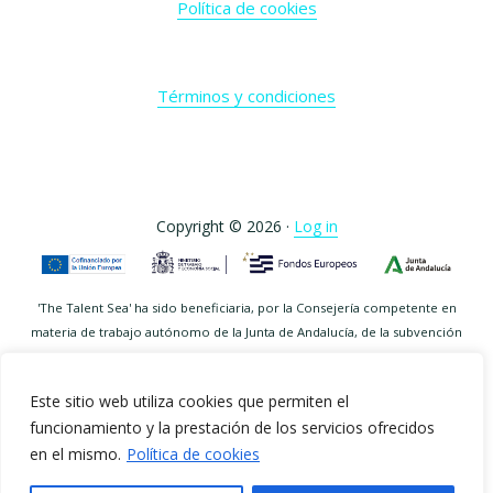
Política de cookies
Términos y condiciones
Copyright © 2026 ·
Log in
'The Talent Sea' ha sido beneficiaria, por la Consejería competente en
materia de trabajo autónomo de la Junta de Andalucía, de la subvención
para el fomento del trabajo autónomo en Andalucía, habiendo cumplido
todos los requisitos exigidos en el artículo 5 de la Orden de 29 de junio
Este sitio web utiliza cookies que permiten el
de 2023, no incurriendo en ninguno de los supuestos de exclusión, y
funcionamiento y la prestación de los servicios ofrecidos
estando legitimada para ser beneficiaria según lo establecido en la citada
en el mismo.
Política de cookies
Orden y demás normas de general y pertinente aplicación 'Trabajo
Autónomo y Economía Social'. Programa del Fondo Social Europeo PLUS